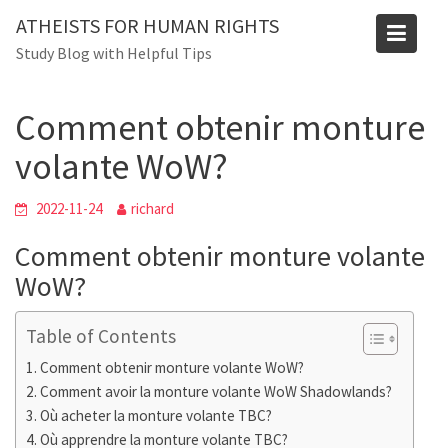
Skip
Blog
ATHEISTS FOR HUMAN RIGHTS
to
Study Blog with Helpful Tips
Home
Trending
content
Comment obtenir monture volante WoW?
Comment obtenir monture
volante WoW?
2022-11-24
richard
Comment obtenir monture volante
WoW?
Table of Contents
Comment obtenir monture volante WoW?
Comment avoir la monture volante WoW Shadowlands?
Où acheter la monture volante TBC?
Où apprendre la monture volante TBC?