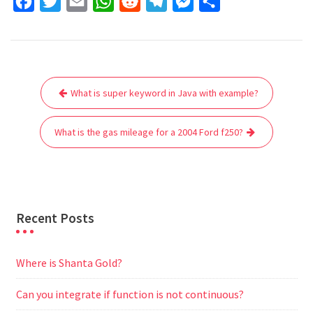
F
T
E
W
R
T
M
S
a
w
m
h
e
e
e
h
c
i
a
a
d
l
s
a
e
t
i
t
d
e
s
r
Post
b
t
l
s
i
g
e
e
What is super keyword in Java with example?
navigation
o
e
A
t
r
n
o
r
p
a
g
What is the gas mileage for a 2004 Ford f250?
k
p
m
e
r
Recent Posts
Where is Shanta Gold?
Can you integrate if function is not continuous?