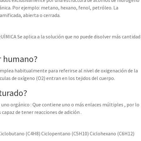
ados exclusivamente por una estructura de átomos de hidrógeno
gánica. Por ejemplo: metano, hexano, fenol, petróleo. La
amificada, abierta o cerrada.
QUÍMICA Se aplica a la solución que no puede disolver más cantidad
er humano?
mplea habitualmente para referirse al nivel de oxigenación de la
ulas de oxígeno (O2) entran en los tejidos del cuerpo.
aturado?
uno orgánico : Que contiene uno o más enlaces múltiples , por lo
 capaz de tener reacciones de adición .
 Ciclobutano (C4H8) Ciclopentano (C5H10) Ciclohexano (C6H12)