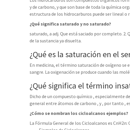
Los hidrocarburos son compuestos orgánicos form
y de carbono, y que son base de toda la química or
estructura de los hidrocarburos puede ser lineal o r
¿Qué significa saturado y no saturado?
saturado, a adj. Que está saciado por completo. 2. 
de la sustancia ya disuelta.
¿Qué es la saturación en el s
En medicina, el término saturación de oxígeno se e
sangre. La oxigenación se produce cuando las moléc
¿Qué significa el término ins
Dicho de un compuesto químico , especialmente de 
general entre átomos de carbono , y , por tanto , es
¿Cómo se nombran los cicloalcanos ejemplos?
La Fórmula General de los Cicloalcanos es CnH2n: