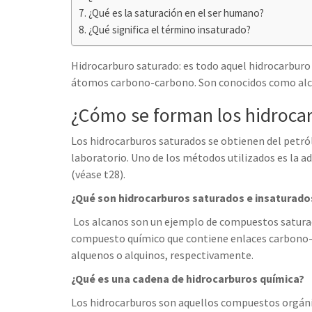
h
t
g
¿Qué es la saturación en el ser humano?
s
p
a
¿Qué significa el término insaturado?
r
e
r
a
n
e
Hidrocarburo saturado: es todo aquel hidrocarbur
m
g
átomos carbono-carbono. Son conocidos como alc
e
¿Cómo se forman los hidroca
r
Los hidrocarburos saturados se obtienen del petról
laboratorio. Uno de los métodos utilizados es la ad
(véase t28).
¿Qué son hidrocarburos saturados e insaturad
​ Los alcanos son un ejemplo de compuestos satur
compuesto químico que contiene enlaces carbono-c
alquenos o alquinos, respectivamente.
¿Qué es una cadena de hidrocarburos química?
Los hidrocarburos son aquellos compuestos orgán