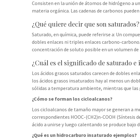
Consisten en la unión de átomos de hidrógeno a u
materia orgánica. Las cadenas de carbonos pueden s
¿Qué quiere decir que son saturados?
Saturado, en química, puede referirse a: Un comp
dobles enlaces ni triples enlaces carbono-carbono.
concentración de soluto posible en un volumen de 
¿Cuál es el significado de saturado e
Los ácidos grasos saturados carecen de dobles enl
los ácidos grasos insaturados hay al menos un dobl
sólidas a temperatura ambiente, mientras que las g
¿Cómo se forman los cicloalcanos?
Los cicloalcanos de tamaño mayor se generan a menu
correspondientes HOOC-(CH2)n-COOH (Síntesis de an
ácido a unirse y luego calentando se produce bajo de
¿Qué es un hidrocarburo insaturado ejemplos?