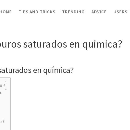
HOME
TIPS AND TRICKS
TRENDING
ADVICE
USERS’
uros saturados en quimica?
buros saturados en quimica?
 saturados en química?
?
os?