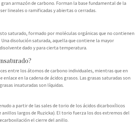
n gran armazón de carbono. Forman la base fundamental de la
er lineales o ramificadas y abiertas o cerradas.
uesto saturado, formado por moléculas orgánicas que no contienen
 Una disolución saturada, aquella que contiene la mayor
disolvente dado y para cierta temperatura.
 insaturado?
aces entre los átomos de carbono individuales, mientras que en
e enlace en la cadena de ácidos grasos. Las grasas saturadas son
rasas insaturadas son líquidas.
do a partir de las sales de torio de los ácidos dicarboxílicos
illos largos de Ruzicka). El torio fuerza los dos extremos del
carboxilación el cierre del anillo.