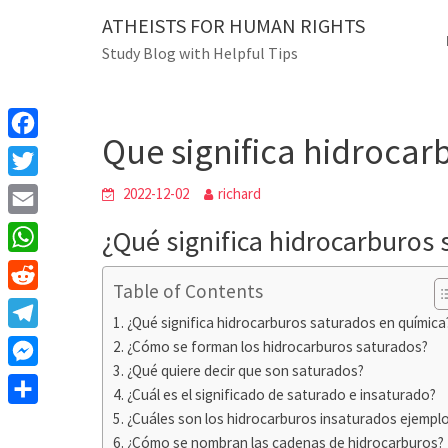
Skip
ATHEISTS FOR HUMAN RIGHTS
Blog
to
Study Blog with Helpful Tips
content
Que significa hidrocarb
Home
Trending
Que significa hidrocar
F
a
T
2022-12-02
richard
c
w
E
¿Qué significa hidrocarburos
e
i
m
W
b
t
Table of Contents
a
h
o
R
t
i
¿Qué significa hidrocarburos saturados en química
a
o
e
e
T
¿Cómo se forman los hidrocarburos saturados?
l
t
k
d
r
¿Qué quiere decir que son saturados?
e
M
s
d
¿Cuál es el significado de saturado e insaturado?
l
e
A
S
¿Cuáles son los hidrocarburos insaturados ejempl
i
e
s
¿Cómo se nombran las cadenas de hidrocarburos?
p