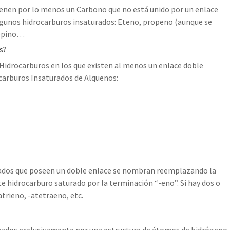
tienen por lo menos un Carbono que no está unido por un enlace
lgunos hidrocarburos insaturados: Eteno, propeno (aunque se
ropino…
s?
Hidrocarburos en los que existen al menos un enlace doble
carburos Insaturados de Alquenos:
icados que poseen un doble enlace se nombran reemplazando la
 hidrocarburo saturado por la terminación “-eno”. Si hay dos o
trieno, -atetraeno, etc.