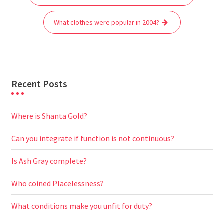
navigation
o
e
A
t
r
n
o
r
p
a
g
What clothes were popular in 2004?
k
p
m
e
r
Recent Posts
Where is Shanta Gold?
Can you integrate if function is not continuous?
Is Ash Gray complete?
Who coined Placelessness?
What conditions make you unfit for duty?