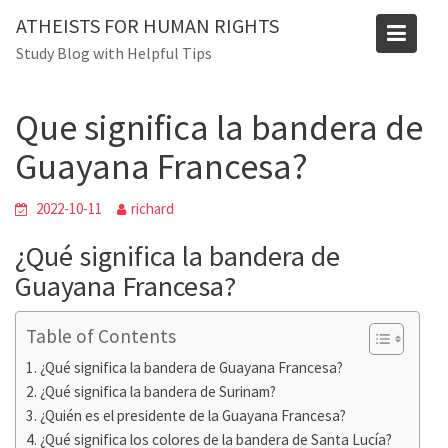
Skip
Blog
ATHEISTS FOR HUMAN RIGHTS
to
Study Blog with Helpful Tips
Home
Users' questions
content
Que significa la bandera de Guayana Francesa?
Que significa la bandera de
Guayana Francesa?
2022-10-11
richard
¿Qué significa la bandera de
Guayana Francesa?
Table of Contents
¿Qué significa la bandera de Guayana Francesa?
¿Qué significa la bandera de Surinam?
¿Quién es el presidente de la Guayana Francesa?
¿Qué significa los colores de la bandera de Santa Lucía?